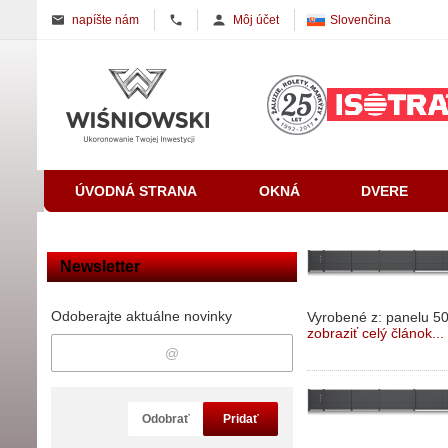
napíšte nám
Môj účet
Slovenčina
ÚVODNÁ STRANA
OKNÁ
DVERE
Newsletter
Odoberajte aktuálne novinky
Vyrobené z: panelu 
zobraziť celý článok...
Odobrať
Pridať