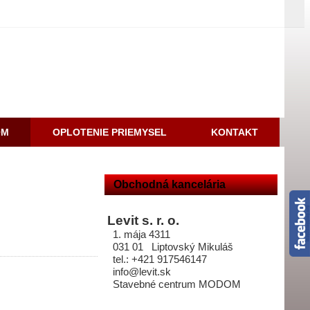
OM
OPLOTENIE PRIEMYSEL
KONTAKT
Obchodná kancelária
Levit s. r. o.
1. mája 4311
031 01 Liptovský Mikuláš
tel.: +421 917546147
info@levit.sk
Stavebné centrum MODOM