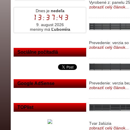
Vyrobené z: panelu 
zobraziť celý článok...
Dnes je
nedeľa
13:37:43
9. august 2026
meniny má
Ľubomíra
Prevedenie: verzia so
zobraziť celý článok...
Sociálne počítadlá
Prevedenie: verzia bez
Google AdSense
zobraziť celý článok...
TOPlist
Tvar žalúzia
zobraziť celý článok...