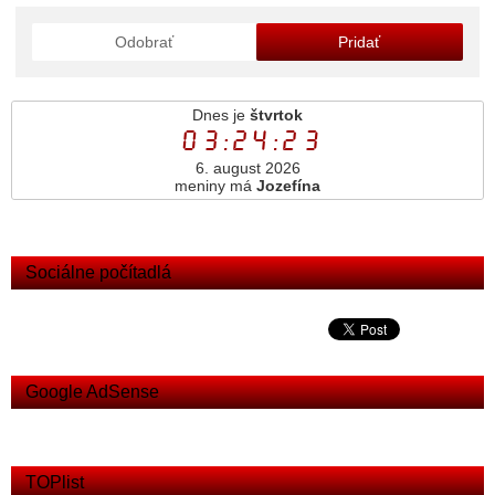
Odobrať
Pridať
Dnes je
štvrtok
03:24:23
6. august 2026
meniny má
Jozefína
Sociálne počítadlá
Google AdSense
TOPlist