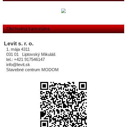
Obchodná kancelária
Levit s. r. o.
1. mája 4311
031 01 Liptovský Mikuláš
tel.: +421 917546147
info@levit.sk
Stavebné centrum MODOM