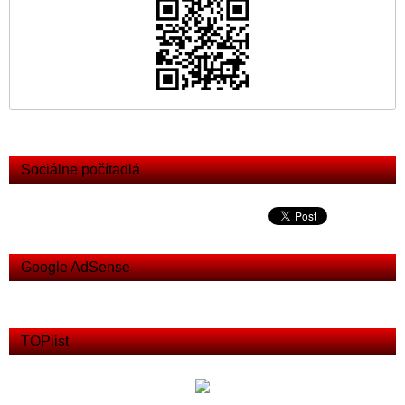
Sociálne počítadlá
Google AdSense
TOPlist