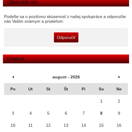
Odporučte nás
Podeľte sa o pozitívnu skúsenosť z našej spolupráce a odporučte
nás Vašim známym a priateľom:
Odporučiť
Udalosti
august - 2026
Po
Ut
St
Št
Pi
So
Ne
1
2
3
4
5
6
7
8
9
10
11
12
13
14
15
16