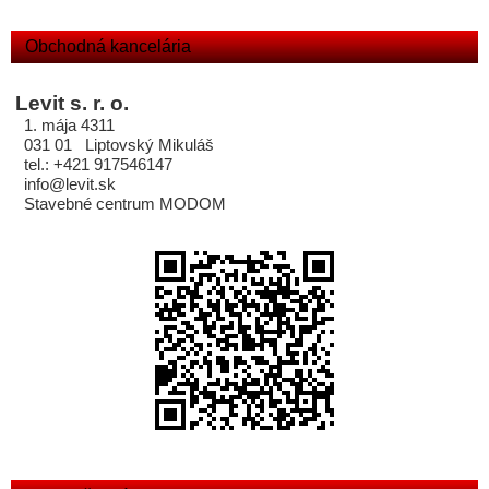
Obchodná kancelária
Levit s. r. o.
1. mája 4311
031 01 Liptovský Mikuláš
tel.: +421 917546147
info@levit.sk
Stavebné centrum MODOM