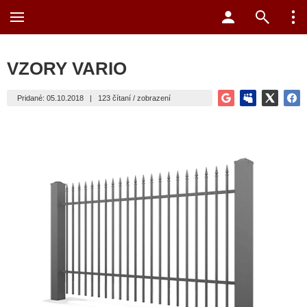
VZORY VARIO
Pridané: 05.10.2018
|
123 čítaní / zobrazení