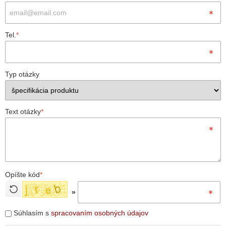
Tel.
*
Typ otázky
Text otázky
*
Opíšte kód
*
»
Súhlasím s
spracovaním osobných údajov