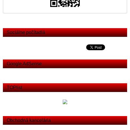
Sociálne počítadlá
Google AdSense
TOPlist
Obchodná kancelária