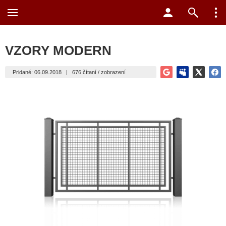
VZORY MODERN
Pridané: 06.09.2018
|
676 čítaní / zobrazení