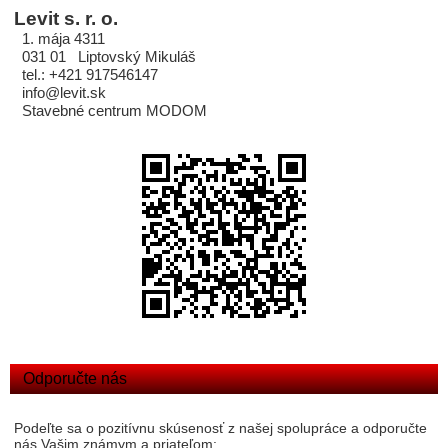
Levit s. r. o.
1. mája 4311
031 01 Liptovský Mikuláš
tel.: +421 917546147
info@levit.sk
Stavebné centrum MODOM
Odporučte nás
Podeľte sa o pozitívnu skúsenosť z našej spolupráce a odporučte
nás Vašim známym a priateľom: