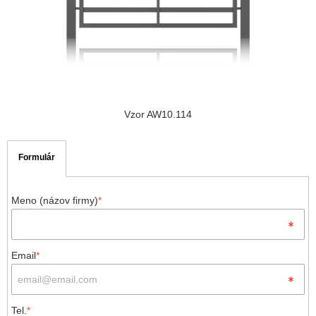
Vzor AW10.114
Formulár
Meno (názov firmy)
*
Email
*
Tel.
*