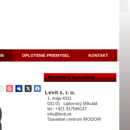
OM
OPLOTENIE PRIEMYSEL
KONTAKT
Obchodná kancelária
Levit s. r. o.
1. mája 4311
031 01 Liptovský Mikuláš
tel.: +421 917546147
info@levit.sk
Stavebné centrum MODOM