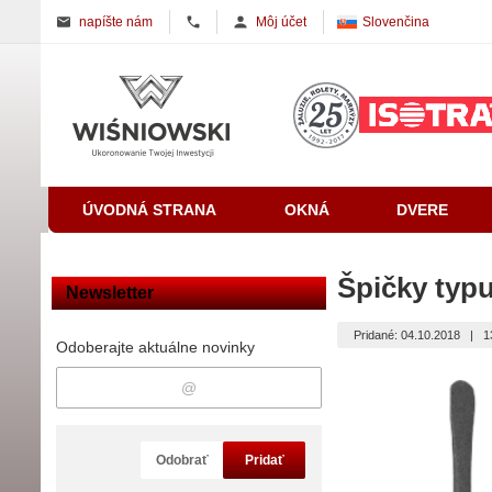
napíšte nám
Môj účet
Slovenčina
ÚVODNÁ STRANA
OKNÁ
DVERE
Špičky typ
Newsletter
Pridané: 04.10.2018
|
1
Odoberajte aktuálne novinky
Odobrať
Pridať