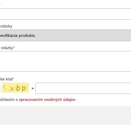
*
 otázky
 otázky
*
šte kód
*
»
úhlasím s
spracovaním osobných údajov