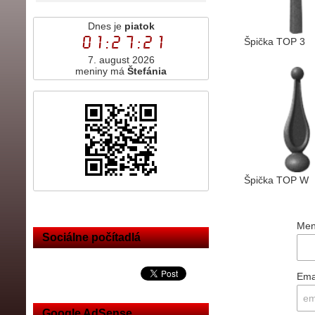
Dnes je
piatok
01:27:21
Špička TOP 3
7. august 2026
meniny má
Štefánia
Špička TOP W
Men
Sociálne počítadlá
Ema
Google AdSense